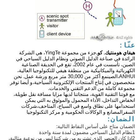
عنّا:
هيفاي هومنتيك. كو.
جزء من مجموعة YingTe، هي الشركة
الرائدة في صناعة الدليل الصوتي ونظام الدليل السياحي في
الصين، تأسست في عام 2002، تقع في الحديقة الصناعية
الكهربائية والميكانيكية من منطقة هيفي للتكنولوجيا العالية،
ANHUI،الصينمع أكثر من 30,000 متر مربع ورشة عمل. نحن
متخصصون في إنتاج المنتجات الإلكترونية السياحية،و أيضا توفر
مجموعة كاملة من الدعم التقني والخدمات.
مع قوتنا التقنية القوية، منتجاتنا لديها مزايا مسافة نقل طويلة،
انخفاض التداخل، الأداء المحمول والموثوق به التي يمكن
استخدامها على نطاق واسع في السياح، المتاحف،شركات
السفرالمصانع و الوكالات الحكومية و مركز التكنولوجيا
الضمان:
الضمان متاح على أساس النقاط التالية:
1نظام الدليل السياحي مضمون لمدة سنة واحدة
2إذا كان العنصر الذي تشتريه من شركتنا ليس من نوعية مثالية،