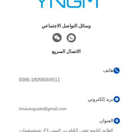
وسائل التواصل الاجتماعي
الاتصال السريع
هاتف
0086-18056004511
بريد إلكتروني
hmautoguide@gmail.com
العنوان
الطابق التاسع عشر، الكتلة ب، المبنى F1، شينغمنغيوان،