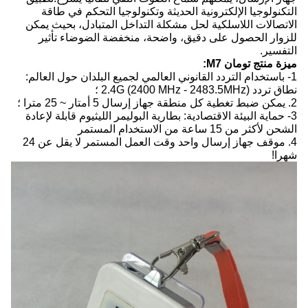
التكنولوجيا الإلكترونية الحديثة وتكنولوجيا التحكم في طاقة
الاتصالات اللاسلكية لحل مشكلة التداخل المتبادل، بحيث يمكن
للزوار الحصول على دقيق، واضحة، منخفضة الضوضاء تأثير
التفسير.
ميزة منتج تومان M7:
1- باستخدام التردد القانوني العالمي لجميع البلدان حول العالم:
نطاق تردد 2.4G (2400 MHz - 2483.5MHz) ؛
2. يمكن ضبط تغطية كل منطقة جهاز إرسال 5 أمتار ~ 25 مترا ؛
3- حماية البيئة الاقتصادية: بطارية البوليمر الليثيوم قابلة لإعادة
الشحن لأكثر من 15 ساعة من الاستخدام المستمر
4. موقف جهاز إرسال واحد وقت العمل المستمر لا يقل عن 24
شهرا!