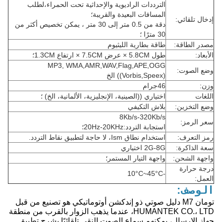
الترددات الراديوية والإحداثية تحت الحمراء،لطلب
المسافات البعيدة والقريبة؛
إدخال تلقائي:
دقة من 0.5 متر إلى 30 متر ، يمكن تخصيص أكثر من
30 مترًا ؛
مصدر الطاقة:
طاقة بطارية الليثيوم
الأبعاد:
طول 5.8CM × عرض 7.5CM × ارتفاع 1.3CM؛
MP3, WMA,AMR,WAV,Flag,APE,OGG
وضع الصوت:
((Vorbis,Speex) الخ
وزن:
46جرام
اللغات
اختياري ((الصينية، الإنجليزية، الألمانية، الخ) ؛
وضع التخزين:
بلاش التكيفي
8Kb/s-320Kb/s
سعر الرمز:
استجابة التردد:20Hz-20KHz؛
رمز التعرف:
استخدام نطاق Ism، لا حاجة لتطبيق نقاط التردد.
سعة الذاكرة:
2G-8G اختياري
واجهة الشحن:
واجهة التيار المستمر؛
درجة حرارة
-10°C~45°C
العمل:
الوصف:
تومان M7 دليل صوتي ذو إندكشن أوتوماتيكي هو تصنيع من قبل
HUMANTEK CO.، LTD، عندما يذهب الزوار بالقرب من منطقة
جهاز الإرسال، يمكنهم سماع الصوت النقي تلقائيًا يشرح.تطبيق