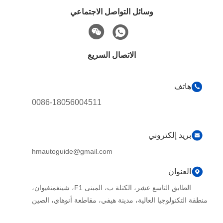
وسائل التواصل الاجتماعي
الاتصال السريع
هاتف
0086-18056004511
بريد إلكتروني
hmautoguide@gmail.com
العنوان
الطابق التاسع عشر، الكتلة ب، المبنى F1، شينغمنغيوان،
منطقة التكنولوجيا العالية، مدينة هيفي، مقاطعة أنوهاي، الصين