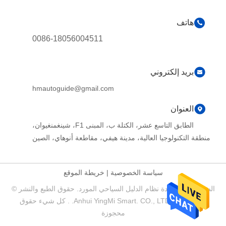
هاتف
0086-18056004511
بريد إلكتروني
hmautoguide@gmail.com
العنوان
الطابق التاسع عشر، الكتلة ب، المبنى F1، شينغمنغيوان،
منطقة التكنولوجيا العالية، مدينة هيفي، مقاطعة أنوهاي، الصين
سياسة الخصوصية
|
خريطة الموقع
الصين جيدة الجودة نظام الدليل السياحي المورد. حقوق الطبع والنشر ©
2017-2026 Anhui YingMi Smart. CO., LTD. . كل شيء حقوق
محجوزة