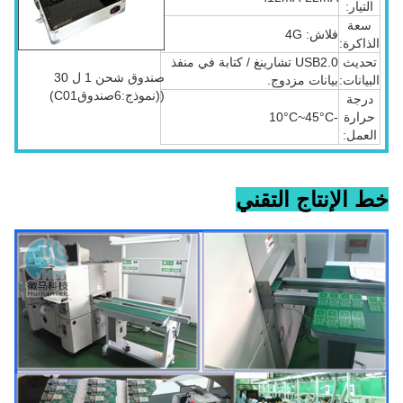
التيار:
سعة
فلاش: 4G
الذاكرة:
تحديث
USB2.0 تشارينغ / كتابة في منفذ
صندوق شحن 1 ل 30
البيانات:
بيانات مزدوج.
((نموذج:6صندوقC01)
درجة
حرارة
-10°C~45°C
العمل:
خط الإنتاج التقني