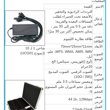
المعلمات:
الاسم
القيمة
الترددات الراديوية والتحفيز
بالأشعة تحت الحمراء،لطلب
إدخال
المسافات البعيدة والقريبة؛
تلقائي:
دقة من 0.5 متر إلى 30 متر ،
يمكن تخصيص أكثر من 30 مترًا ؛
مصدر
طاقة بطارية الليثيوم
الطاقة:
الأبعاد:
70mm*25mm*11mm
شاحن 1 لـ 10
MP3، WMA، AMR، WAV، علم،
((نموذج:UCG01)
الصوت
أبل،
الوضع:
(أوغ ((فوربيس، سبيكس) الخ.
وزن:
20جرام
الصوت الرقمي: الصوت المدمج
مخرج
((10Ω / 3W)
الصوت:
ومقبس سماعات 3.5 ملم
تحكم
تعديل حجم الدوران على المستوى
الحجم:
5؛
سعر
44.1k، 128kbps
الرمز:
العمل
12mA-22mA؛