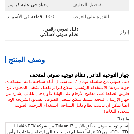
تفاصيل التغليف:
معبأة في علبة كرتون
القدرة على العرض:
1000 قطعة في الأسبوع
دليل صوتي رقمي
, 
إبراز:
نظام صوتي لاسلكي
وصف المنتج
جهاز التوجيه الذاتي, نظام توجيه صوتي لمتحف
دليل صوتي من سلسلة تومان 7، مناسب ل: أدلة سياحية ذاتية المساعدة،
جولة فردية؛ الاستخدام الرئيسي: يمكن للزائر تفعيل تشغيل المحتوى عن
طريق الضغط على مفاتيح الأرقام على الهاتف؛أو إدخال تلقائي إشارة من
جهاز الإرسال المحدد مسبقا.يمكن تشغيل الصوت، الفيديو، الشريحة الخ...
أيضا يمكن أن تناسب نظام دليل السياحة، استخدام الترجمة الصوتية
متعددة اللغات!
ما هذا؟
نظام توجيه صوتي معلّق بالآذان TuMan I7 من شركة HUMANTEK
CO، LTD، يزن 20 غراماً فقط.لم تعد بحاجة إلى ارتداء سماعات الرأس