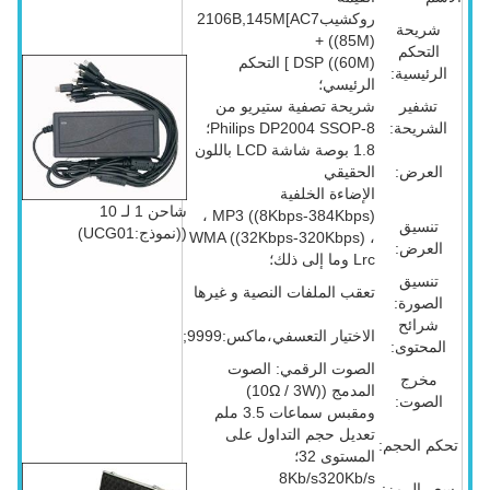
روكشيب2106B,145M[AC7
شريحة
((85M) +
التحكم
DSP ((60M) ] التحكم
الرئيسية:
الرئيسي؛
تشفير
شريحة تصفية ستيريو من
الشريحة:
Philips DP2004 SSOP-8؛
1.8 بوصة شاشة LCD باللون
العرض:
الحقيقي
الإضاءة الخلفية
شاحن 1 لـ 10
MP3 ((8Kbps-384Kbps) ،
تنسيق
((نموذج:UCG01)
WMA ((32Kbps-320Kbps) ،
العرض:
Lrc وما إلى ذلك؛
تنسيق
تعقب الملفات النصية و غيرها
الصورة:
شرائح
الاختيار التعسفي،ماكس:9999;
المحتوى:
الصوت الرقمي: الصوت
مخرج
المدمج ((10Ω / 3W)
الصوت:
ومقبس سماعات 3.5 ملم
تعديل حجم التداول على
تحكم الحجم:
المستوى 32؛
8Kb/s320Kb/s
سعر الرمز: