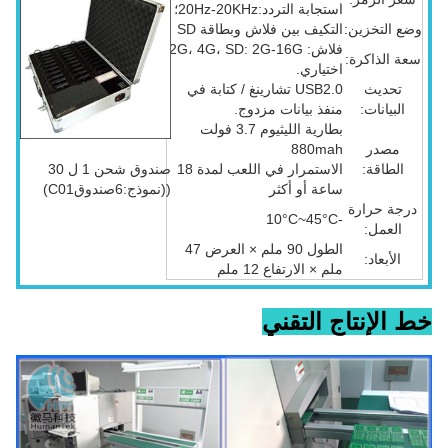
استجابة التردد:20Hz-20KHz؛
وضع التخزين:
التكيف بين فلاش وبطاقة SD
فلاش: 2G، 4G، SD: 2G-16G
سعة الذاكرة:
اختياري.
تحديث
USB2.0 تشارينغ / كتابة في
البيانات:
منفذ بيانات مزدوج.
بطارية الليثيوم 3.7 فولت
مصدر
880mah
الطاقة:
الاستمرار في اللعب لمدة 18
صندوق شحن 1 ل 30
ساعة أو أكثر
((نموذج:6صندوقC01)
درجة حرارة
-10°C~45°C
العمل:
الطول 90 ملم × العرض 47
الأبعاد:
ملم × الارتفاع 12 ملم
خط الإنتاج التقني