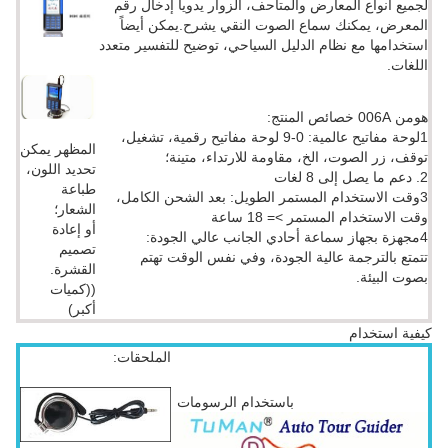
لجميع أنواع المعارض والمتاحف، الزوار يدويا إدخال رقم
المعرض، يمكنك سماع الصوت النقي يشرح.يمكن أيضاً
استخدامها مع نظام الدليل السياحي، توضيح للتفسير متعدد
اللغات.
هومن 006A خصائص المنتج:
1لوحة مفاتيح عالمية: 0-9 لوحة مفاتيح رقمية، تشغيل،
المظهر يمكن
توقف، زر الصوت، الخ، مقاومة للارتداء، متينة؛
تحديد اللون،
2. دعم ما يصل إلى 8 لغات
طباعة
3وقت الاستخدام المستمر الطويل: بعد الشحن الكامل،
الشعار؛
وقت الاستخدام المستمر >= 18 ساعة
أو إعادة
4مجهزة بجهاز سماعة أحادي الجانب عالي الجودة:
تصميم
تتمتع بالترجمة عالية الجودة، وفي نفس الوقت تهتم
القشرة.
بصوت البيئة.
((كميات
أكبر)
كيفية استخدام
الملحقات:
باستخدام الرسومات