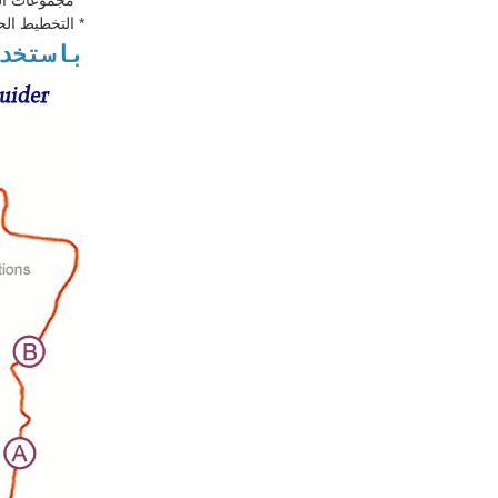
* مجموعات ال
* التخطيط الح
باستخد