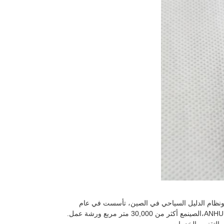
ليل الصوتي ونظام الدليل السياحي في الصين، تأسست في عام
2002، تقع في الحديقة الصناعية الكهربائية والميكانيكية من منطقة هيفي للتكنولوجيا العالية، ANHUI،الصينمع أكثر من 30,000 متر مربع ورشة عمل.