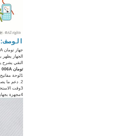
الوصف:
جهاز تومان 006A الرقمي للدليل الصوتي،
الجهاز يظهر ب
النقي يشرح.يم
تومان 006A خصائص المنتج:
1لوحة مفاتيح عالمية: 0-9 لوحة مفاتيح رقمية، تشغيل، توقف، زر الصوت، الخ، مقاومة للارتداء، متينة؛
2. دعم ما يصل إلى 8 لغات
3وقت الاستخدام المستمر الطويل: بعد الشحن الكامل، وقت الاستخدام المستمر >= 18 ساعة
4مجهزة بجهاز سماعة أحادي الجانب عالي الجودة: تتمتع بالترجمة عالية الجودة، وفي نفس الوقت تهتم بصوت البيئة.