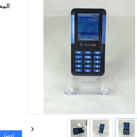
المح
احصل ع