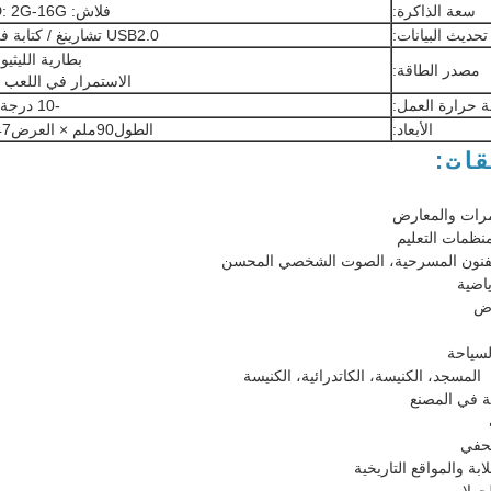
سعة الذاكرة:
فلاش: 2G، 4G، SD: 2G-16G اختياري.
تحديث البيانات:
USB2.0 تشارينغ / كتابة في منفذ بيانات مزدوج.
بطارية الليثيوم 3.7 فولت ah
مصدر الطاقة:
الاستمرار في اللعب لمدة 18 ساعة 
 حرارة العمل:
-10 درجة مئوية 45 درجة مئوية
الأبعاد:
الطول90ملم × العرض47ملم × الارتفاع12ملم
قات:
مرات والمعارض
نظمات التعليم
 الفنون المسرحية، الصوت الشخصي المحسن
ياضية
رض
لسياحة
 ️ المسجد، الكنيسة، الكاتدرائية، الكنيسة
لة في المصنع
صحفي
ابة والمواقع التاريخية