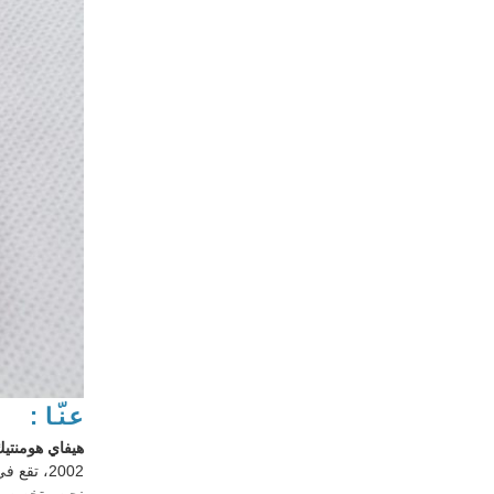
عنّا:
هيفاي هومنتيك