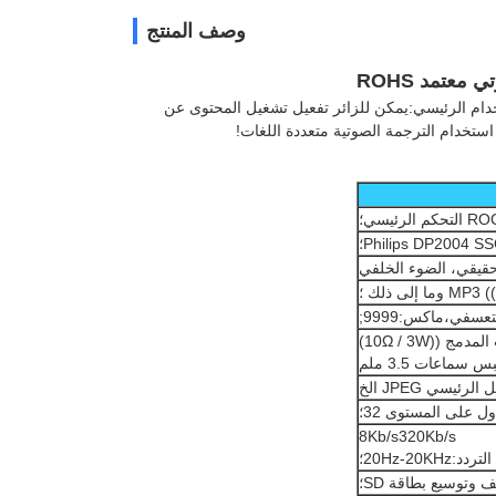
وصف المنتج
 فردية؛ الاستخدام الرئيسي:يمكن للزائر تفعيل تشغيل المحتوى عن
ستخدام الترجمة الصوتية متعددة اللغات!
يسي؛
ى ذلك ؛
تعسفي،ماكس:9999;
((10Ω / 3W)
 سماعات 3.5 ملم
ئيسي JPEG الخ
ل على المستوى 32؛
8Kb/s320Kb/s
:20Hz-20KHz؛
وتوسيع بطاقة SD؛