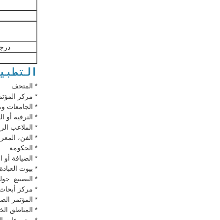
درجة
التطبي
* المتحف
* مركز المؤت
* الجامعات وم
* الترفيه أو
* الملاعب الر
* الفن، المع
* الحكومة
* الضيافة أو ا
* بيوت العبادة
* التصنيع ‬ جو
* مركز أبحاث
* المؤتمر ال
* المناطق الخل