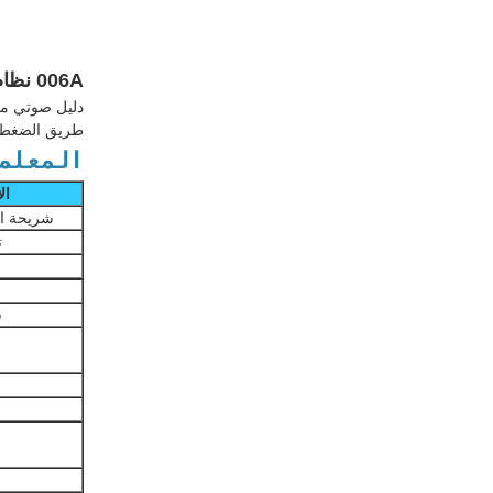
006A نظام الدليل السياحي الرقمي اللاسلكي المحمول جهاز الدليل الصوتي معتمد ROHS
طريق الضغط عل
المعلم
ال
شريحة ال
ت
ش