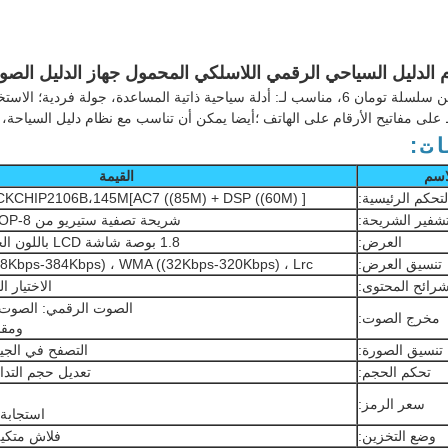
دليل صوتي من سلسلة تومان 6، مناسب لـ: أدلة سياحية ذاتية المساعدة، جولة
ى مفاتيح الأرقام على الهاتف ؛أيضا يمكن أن تناسب مع نظام دليل السياحة، ا
ات:
اسم
القيمة
تحكم الرئيسية:
ROCKCHIP2106B،145M[AC7 ((85M) + DSP ((60M) ] التحكم الرئ
شفير الشريحة:
شريحة تصفية ستيريو من Philips DP2004 SSOP-8؛
العرض:
1.8 بوصة شاشة LCD باللون الحقيقي، الضوء الخلفي
تنسيق العرض:
MP3 ((8Kbps-384Kbps) ، WMA ((32Kbps-320Kbps) ، Lrc وما إل
رائح المحتوى:
الاختيار ال
الصوت الرقمي: الصوت المدمج 
مخرج الصوت:
ومقبس
تنسيق الصورة:
التصفح في الجيل الر
تحكم الحجم:
تعديل حجم التداو
سعر الرمز:
استجابة التردد
وضع التخزين:
فلاش متكيف 