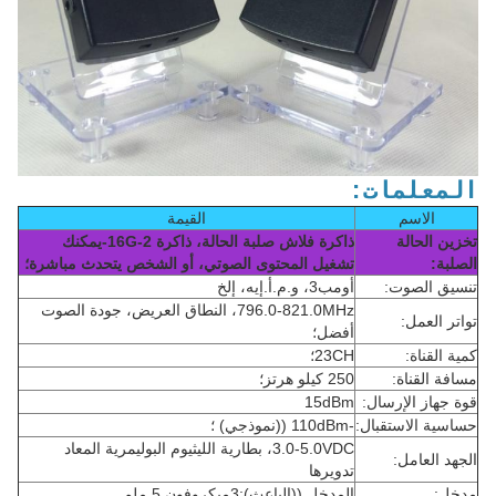
المعلمات:
الاسم
القيمة
تخزين الحالة
ذاكرة فلاش صلبة الحالة، ذاكرة 2-16G-يمكنك
الصلبة:
تشغيل المحتوى الصوتي، أو الشخص يتحدث مباشرة؛
تنسيق الصوت:
أومب3، و.م.أ.إيه، إلخ
796.0-821.0MHz، النطاق العريض، جودة الصوت
تواتر العمل:
أفضل؛
كمية القناة:
23CH؛
مسافة القناة:
250 كيلو هرتز؛
قوة جهاز الإرسال:
15dBm
حساسية الاستقبال:
-110dBm ((نموذجي) ؛
3.0-5.0VDC، بطارية الليثيوم البوليمرية المعاد
الجهد العامل:
تدويرها
مدخل:
المدخل ((الباعث):3ميكروفون 5 ملم