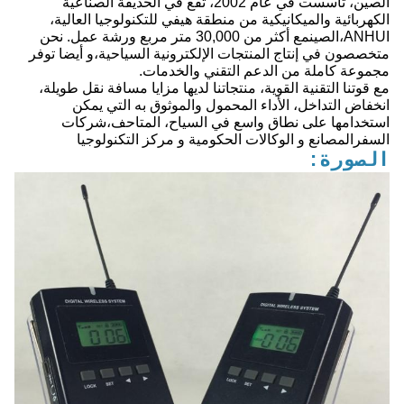
الصين، تأسست في عام 2002، تقع في الحديقة الصناعية
الكهربائية والميكانيكية من منطقة هيفي للتكنولوجيا العالية،
ANHUI،الصينمع أكثر من 30,000 متر مربع ورشة عمل. نحن
متخصصون في إنتاج المنتجات الإلكترونية السياحية،و أيضا توفر
مجموعة كاملة من الدعم التقني والخدمات.
مع قوتنا التقنية القوية، منتجاتنا لديها مزايا مسافة نقل طويلة،
انخفاض التداخل، الأداء المحمول والموثوق به التي يمكن
استخدامها على نطاق واسع في السياح، المتاحف،شركات
السفرالمصانع و الوكالات الحكومية و مركز التكنولوجيا
الصورة: