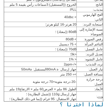
الناتج:
الخروج ((المستقبل):3سماعات رأس بقيمة 5 ملم
مذبذب:
PLL؛
الفخ الهارموني
> 40dbc
الثاني:
استجابة التردد:
20 هرتز-16 كيلو هرتز؛
نسبة الإشارة إلى
80dB ((معتاد) ؛
الضوضاء:
رفض الصورة:
> 80dB
التناغم المرآة:
> 75 ديسيبل
عامل الفصل:
70dB ((معتاد) ؛
تعديل التردد:
<3k؛
عامل التشوه:
< 1%
تردد التذبذب:
+/-2ppm
تيار العمل:
جهاز إرسال: ≤ 80mA
المستقبل: ≤50mA
مسافة العمل:
>= 250 متر
درجة حرارة
-20 درجة مئوية+70 درجة مئوية
العمل:
الأبعاد:
الطول 86 ملم × العرض60 ملم × الارتفاع19 ملم.
جهاز إرسال:110g ((شمل البطارية) ؛
وزن:
جهاز الاستقبال: 95 غرام ((بما في ذلك البطارية) ؛
لماذا اخترنا ؟