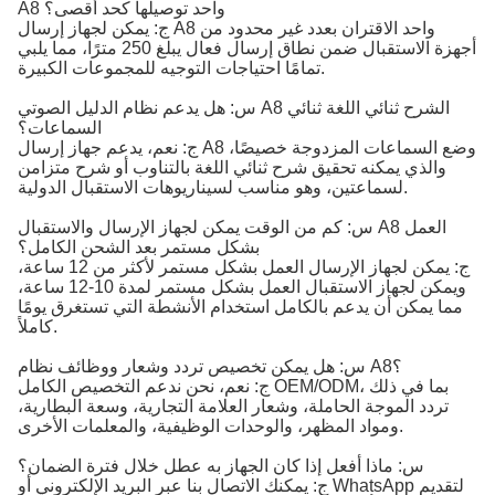
A8 واحد توصيلها كحد أقصى؟
ج: يمكن لجهاز إرسال A8 واحد الاقتران بعدد غير محدود من
أجهزة الاستقبال ضمن نطاق إرسال فعال يبلغ 250 مترًا، مما يلبي
تمامًا احتياجات التوجيه للمجموعات الكبيرة.
س: هل يدعم نظام الدليل الصوتي A8 الشرح ثنائي اللغة ثنائي
السماعات؟
ج: نعم، يدعم جهاز إرسال A8 وضع السماعات المزدوجة خصيصًا،
والذي يمكنه تحقيق شرح ثنائي اللغة بالتناوب أو شرح متزامن
لسماعتين، وهو مناسب لسيناريوهات الاستقبال الدولية.
س: كم من الوقت يمكن لجهاز الإرسال والاستقبال A8 العمل
بشكل مستمر بعد الشحن الكامل؟
ج: يمكن لجهاز الإرسال العمل بشكل مستمر لأكثر من 12 ساعة،
ويمكن لجهاز الاستقبال العمل بشكل مستمر لمدة 10-12 ساعة،
مما يمكن أن يدعم بالكامل استخدام الأنشطة التي تستغرق يومًا
كاملاً.
س: هل يمكن تخصيص تردد وشعار ووظائف نظام A8؟
ج: نعم، نحن ندعم التخصيص الكامل OEM/ODM، بما في ذلك
تردد الموجة الحاملة، وشعار العلامة التجارية، وسعة البطارية،
ومواد المظهر، والوحدات الوظيفية، والمعلمات الأخرى.
س: ماذا أفعل إذا كان الجهاز به عطل خلال فترة الضمان؟
ج: يمكنك الاتصال بنا عبر البريد الإلكتروني أو WhatsApp لتقديم