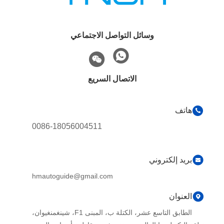
وسائل التواصل الاجتماعي
الاتصال السريع
هاتف
0086-18056004511
بريد إلكتروني
hmautoguide@gmail.com
العنوان
الطابق التاسع عشر، الكتلة ب، المبنى F1، شينغمنغيوان،