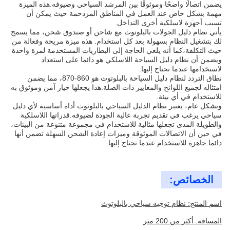
يضمن اتصالًا واضحًا وموثوقًا بين المرشد السياحي وضيوفه.هذه الميزة
مهمة بشكل خاص عند العمل في المناطق المزدحمة حيث يمكن أن
تسبب أجهزة لاسلكية أخرى التداخل.
يأتي نظام دليل الجولات بالبلوتوث مع شاحن أو صندوق شحن، مما يسمح
لك بتشغيل النظام بسهولة بعد كل استخدام. هذه ميزة مريحة وفعالة من
حيث التكلفة،كما أنه يلغي الحاجة إلى البطاريات المستخدمة لمرة واحدة
ويضمن أن نظام دليل السياحة اللاسلكي هو دائما على استعداد
لاستخدامها عندما تحتاج إليها.
نطاق التردد لنظام دليل السياحة بالبلوتوث هو 860-870، مما يضمن
امتثاله لجميع اللوائح والمعايير ذات الصلة.هذا يجعلها خيار آمن وموثوق به
للاستخدام في أي بيئة.
وبشكل عام، يعتبر نظام الدليل السياحي بالبلوتوث أداة أساسية لأي دليل
سياحي يرغب في تقديم تجربة عالية الجودة لضيوفه.قدراتها اللاسلكية
والطويلة المدى تجعلها مثالية للاستخدام في مجموعة متنوعة من البيئات،
في حين أن الاتصالات الموثوقة وميزات إعادة الشحن السهلة تضمن أنها
دائما جاهزة للاستخدام عندما تحتاج إليها.
الخصائص:
اسم المنتج: نظام توجيه سياحي بالبلوتوث
المسافة: أكثر من 200 متر