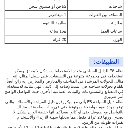
شاحنات
شاحن أو صندوق شحن
المسافة بين القنوات
1 ميغاهرتز
بطارية
بطارية الليثيوم
ساعات العمل
≥15 ساعة
الوزن
20 غرام
التطبيقات:
نظام E8 للدليل السياحي متعدد الاستخدامات بشكل لا يصدق ويمكن
استخدامه في مجموعة متنوعة من التطبيقات. على سبيل المثال، إنه
مثالي للجولات المرشدة في المتاحف والمعارض والمعارض.إنه رائع أيضاً
للقيام بجولات سياحية في المدنبالإضافة إلى ذلك ، فهي مثالية للاستخدام
في المصانع والمستودعات والبيئات الصناعية الأخرى حيث التواصل الواضح
أمر ضروري.
نظام دليل السياحة E8 يأتي مع ميكروفون دليل السياحة والأسماك، والتي
توفر جودة صوت واضحة وموثوقة حتى في بيئات صاخبة.تسمح لك
بالتواصل مع ضيوفك حتى لو كانوا بعيداكما أنها خفيفة الوزن بشكل لا
يصدق، وزنها 20 غرامًا فقط، مما يجعلها سهلة للارتداء والاستخدام
لفترات طويلة من الزمن.
بشكل عام، يعد نظام E8 Bluetooth Tour Guide خيارًا ممتازًا لأي شخص