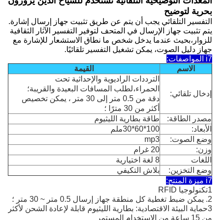
المعدات التوضيحية التلقائية تستخدم للسياح الذين يزورون
بحرية لتوضيح
التفسير التلقائي يجب أن يتم عن طريق تثبيت جهاز إرسال إشارة.
يتم تثبيت جهاز الإرسال في المتحف لتوفير التفسير الآثار الثقافية
للزوار،بحيث عندما يدخل شخص ما نطاق الاستشعار للإشارة مع
جهاز دليل الصوت، يمكن تشغيل التفسير تلقائيًا.
i7 المواصفات:
الاسم
القيمة
الترددات الراديوية والإحداثية تحت
الحمراء،لطلب المسافات البعيدة والقريبة؛
إدخال تلقائي:
دقة من 0.5 متر إلى 30 متر ، يمكن تخصيص
أكثر من 30 مترًا ؛
مصدر الطاقة:
طاقة بطارية الليثيوم
الأبعاد:
100*60*30ملم
وضع الصوت:
mp3
وزن:
20 غرام
اللغات
8 لغة اختيارية
وضع التخزين:
بلاش التكيفي
i7 ميزة المنتج:
1تكنولوجيا RFID
2. يمكن ضبط تغطية كل منطقة جهاز إرسال 0.5 متر ~ 30 متر ؛
3حماية البيئة الاقتصادية: بطارية الليثيوم قابلة لإعادة الشحن لأكثر
من 15 ساعة من الاستخدام المستمر