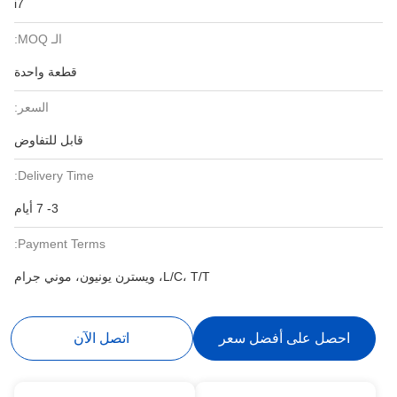
i7
الـ MOQ:
قطعة واحدة
السعر:
قابل للتفاوض
Delivery Time:
3- 7 أيام
Payment Terms:
L/C، T/T، ويسترن يونيون، موني جرام
احصل على أفضل سعر
اتصل الآن