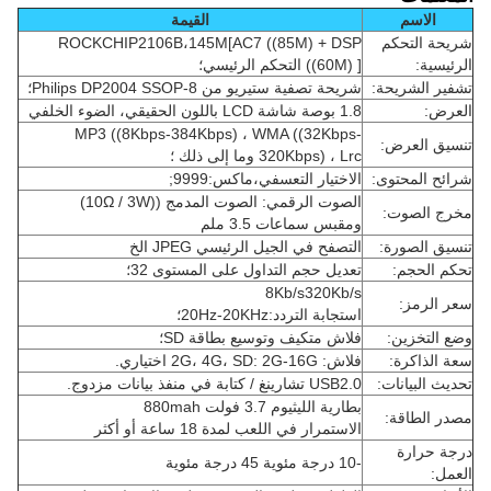
الاسم
القيمة
شريحة التحكم
ROCKCHIP2106B،145M[AC7 ((85M) + DSP
الرئيسية:
((60M) ] التحكم الرئيسي؛
تشفير الشريحة:
شريحة تصفية ستيريو من Philips DP2004 SSOP-8؛
العرض:
1.8 بوصة شاشة LCD باللون الحقيقي، الضوء الخلفي
MP3 ((8Kbps-384Kbps) ، WMA ((32Kbps-
تنسيق العرض:
320Kbps) ، Lrc وما إلى ذلك ؛
شرائح المحتوى:
الاختيار التعسفي،ماكس:9999;
الصوت الرقمي: الصوت المدمج ((10Ω / 3W)
مخرج الصوت:
ومقبس سماعات 3.5 ملم
تنسيق الصورة:
التصفح في الجيل الرئيسي JPEG الخ
تحكم الحجم:
تعديل حجم التداول على المستوى 32؛
8Kb/s320Kb/s
سعر الرمز:
استجابة التردد:20Hz-20KHz؛
وضع التخزين:
فلاش متكيف وتوسيع بطاقة SD؛
سعة الذاكرة:
فلاش: 2G، 4G، SD: 2G-16G اختياري.
تحديث البيانات:
USB2.0 تشارينغ / كتابة في منفذ بيانات مزدوج.
بطارية الليثيوم 3.7 فولت 880mah
مصدر الطاقة:
الاستمرار في اللعب لمدة 18 ساعة أو أكثر
درجة حرارة
-10 درجة مئوية 45 درجة مئوية
العمل: