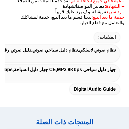
--عملاء في جميع أنحاء العالم:
لقد خدمنا المئات من العملاء
-- الشهادة:
معايير المواصفات
شهادة
--رد سريع
فريقنا سوف يرد عليك قريباً
خدمة ما بعد البيع:
لدينا قسم ما بعد البيع، خدمة لمشاكلك
والتعامل مع قطع الغيار.
العلامات:
نظام صوتي لاسلكي,نظام دليل سياحي صوتي,دليل صوتي رقمي
جهاز دليل سياحي CE,MP3 8Kbps جهاز دليل السياحة,384Kbps نظام دليل سياحي رقمي
Digital Audio Guide
المنتجات ذات الصلة