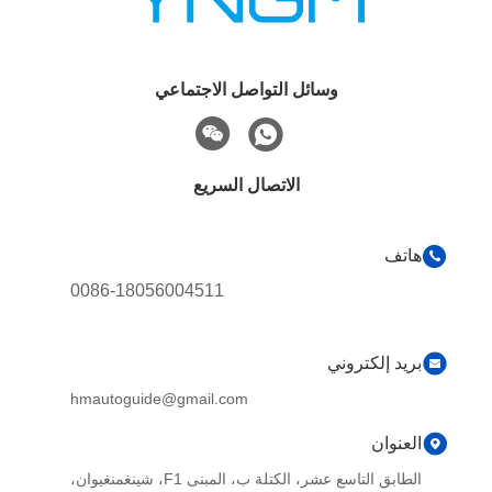
وسائل التواصل الاجتماعي
الاتصال السريع
هاتف
0086-18056004511
بريد إلكتروني
hmautoguide@gmail.com
العنوان
الطابق التاسع عشر، الكتلة ب، المبنى F1، شينغمنغيوان،