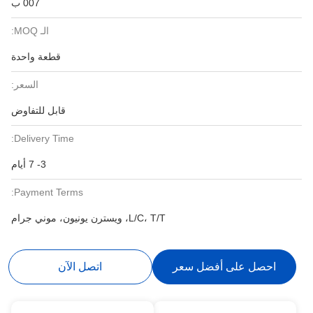
007 ب
الـ MOQ:
قطعة واحدة
السعر:
قابل للتفاوض
Delivery Time:
3- 7 أيام
Payment Terms:
L/C، T/T، ويسترن يونيون، موني جرام
احصل على أفضل سعر
اتصل الآن