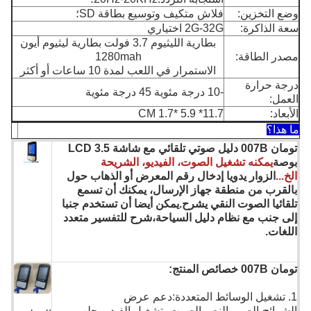
وضع التخزين:
فلاش متكيف وتوسيع بطاقة SD؛
سعة الذاكرة:
2G-32G اختياري
بطارية الليثيوم 3.7 فولت بطارية ليثيوم أيون
مصدر الطاقة:
1280mah
الاستمرار في اللعب لمدة 10 ساعات أو أكثر
درجة حرارة
-10 درجة مئوية 45 درجة مئوية
العمل:
الأبعاد:
11.7* 5.9 *1.7 CM
ما هذا؟
تومان 007B دليل صوتي تلقائي مع شاشة LCD 3.5
بوصة
يمكنه تشغيل الصوت، الفيديو، الشريحة
الخ...
الزوار يدويا إدخال رقم المعرض أو الذهاب حول
بالقرب من منطقة جهاز الإرسال، يمكنك أن تسمع
تلقائيا الصوت النقي يشرح.يمكن أيضا أن تستخدم جنبا
إلى جنب مع نظام دليل السياحة،شرح للتفسير متعدد
اللغات.
تومان 007B خصائص المنتج:
1. تشغيل الوسائط المتعددة:دعم عرض
الشرائح،الصور،النص،الصوت، تشغيل الفيديو،جلب