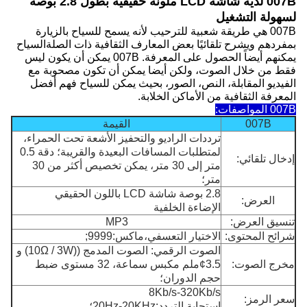
007B لديه شاشة LCD ملونة حقيقية بطول 2.8 بوصة
لسهولة التشغيل
007B هي طريقة شعبية للترحيب لأنه يسمح للسياح بالزيارة
بمفردهم ويشرح تلقائيًا بعض المعارف الثقافية ذات الصلةالسياح
يمكنهم أيضاً الحصول على المعرفة. 007B يمكن أن يكون ليس
فقط من خلال الصوت، ولكن أيضا يمكن أن تكون مصحوبة مع
الفيديو المقابلة، النص، الصور، بحيث يمكن للسياح فهم أفضل
المعرفة الثقافية من الأماكن الخلابة.
007B المواصفات:
007B
القيمة
ترددات الراديو والتحفيز الأشعة تحت الحمراء،
لمتطلبات المسافات البعيدة والقريبة؛ دقة 0.5
إدخال تلقائي:
متر إلى 30 متر، يمكن تخصيص أكثر من 30
متر؛
2.8 بوصة شاشة LCD باللون الحقيقي
العرض:
الإضاءة الخلفية
تنسيق العرض:
MP3
شرائح المحتوى:
الاختيار التعسفي،ماكس:9999;
الصوت الرقمي: الصوت المدمج ((10Ω / 3W) و
مخرج الصوت:
¢3.5ملم مكبس سماعة، 32 مستوى ضبط
حجم الدوران؛
8Kb/s-320Kb/s
سعر الرمز:
استجابة التردد:20Hz-20KHz؛