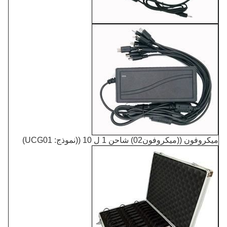
ميكروفون ((ميكروفون02) شاحن 1 ل 10 ((نموذج: UCG01)