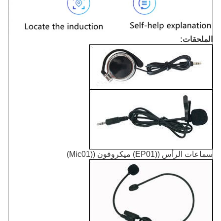
الملحقات:
سماعات الرأس ((EP01) ميكروفون ((Mic01)