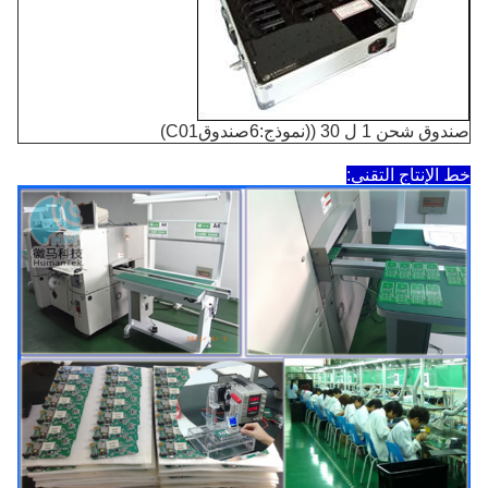
صندوق شحن 1 ل 30 ((نموذج:6صندوقC01)
خط الإنتاج التقني: