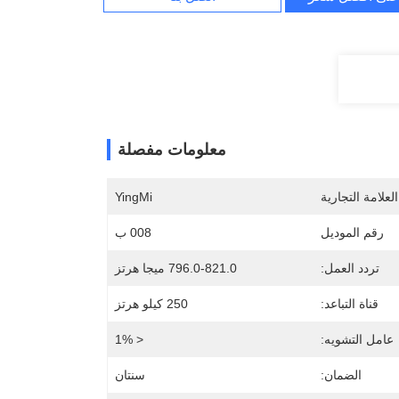
معلومات مفصلة
لعلامة التجارية
YingMi
رقم الموديل
008 ب
تردد العمل:
796.0-821.0 ميجا هرتز
قناة التباعد:
250 كيلو هرتز
عامل التشويه:
< 1%
الضمان:
سنتان