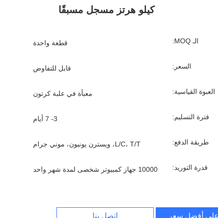
كيلو هرتز مسجل مسبقًا
الـ MOQ:
قطعة واحدة
السعر:
قابل للتفاوض
العبوة القياسية:
معبأة في علبة كرتون
فترة التسليم:
3- 7 أيام
طريقة الدفع:
L/C، T/T، ويسترن يونيون، موني جرام
قدرة التوريد:
10000 جهاز كمبيوتر شخصى لمدة شهر واحد
لى أفضل سعر
اتصل بنا