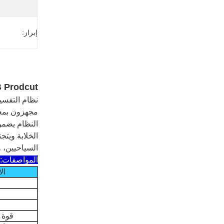
إبراز:
008B Prodcut يمكنه التفسير الاصطناعي ويمكن تش
مجهزون بمعد
النظام يضمن
الخلابة ويت
السياحيين، 
المواصفات:
ال
قوة 