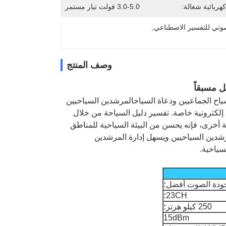
هربائية شغالة:
3.0-5.0 فولت تيار مستمر
وتي للتفسير الاصطناعي
, 
وصف المنتج
ترونية المصممة للسياح الجماعيين ودعاة السياحالمرشدين السياحيين
لكترونية خاصة. تفسير دليل السياحة من خلال
 أخرى، فإنه يحسن من البيئة السياحية للمناطق
رشدين السياحيين ويسهل إدارة المرشدين
سياحية.
23CH؛
250 كيلو هرتز؛
15dBm