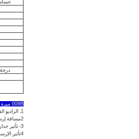
حساسي
م
درجة 
008B ميزة المنتج:
1. الراديو الفريد ذو الاتجاهين: تجنب الاتجاه الواحد لشرح التفاعل السيئ ؛
2مسافة إرسال بعيدة:المجال المفتوح >= 300 م
3- تأثير جدار من خلال جيد: من خلال جدار الخرسانة، تأثير اختراق جدار الطوب؛
4تأثير الإر