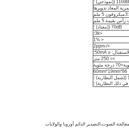
م
70dB ((معتاد) ؛
<3k؛
< 1%
+/-2ppm
>= 250 متر
86*60mm*19mm
معالجة الصوت،التصدير الدائم أوروبا والولايات