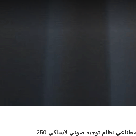
تفسير اصطناعي نظام توجيه صوتي لاسلكي 250