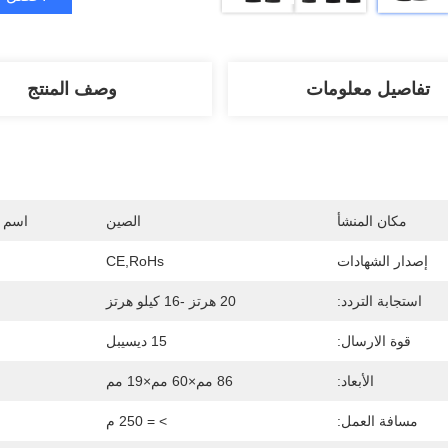
تفاصيل معلومات
وصف المنتج
مكان المنشأ
الصين
اسم ا
إصدار الشهادات
CE,RoHs
استجابة التردد:
20 هرتز -16 كيلو هرتز
قوة الارسال:
15 ديسيبل
الأبعاد:
86 مم×60 مم×19 مم
مسافة العمل:
> = 250 م