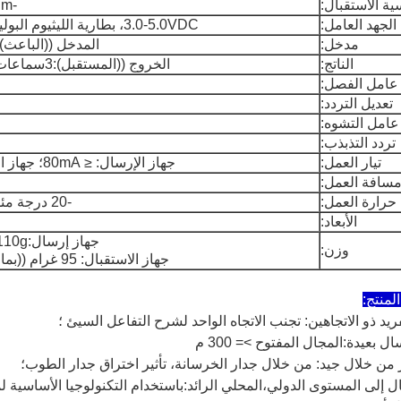
ة الاستقبال:
-110dBm ((نموذجي) ؛
الجهد العامل:
3.0-5.0VDC، بطارية الليثيوم البوليمرية المعاد تدويرها
مدخل:
المدخل ((الباعث):3ميكروفون 5 مل
الناتج:
الخروج ((المستقبل):3سماعات رأس بقيمة 5 ملم
عامل الفصل:
تعديل التردد:
عامل التشوه:
تردد التذبذب:
تيار العمل:
جهاز الإرسال: ≤ 80mA؛ جهاز الاستقبال: ≤ 50mA؛
سافة العمل:
حرارة العمل:
-20 درجة مئوية+70 درجة مئوية
الأبعاد:
جهاز إرسال:110g ((شمل البطارية) ؛
وزن:
جهاز الاستقبال: 95 غرام ((بما في ذلك البطارية) ؛
سال إلى المستوى الدولي،المحلي الرائد:باستخدام التكنولوجيا الأساسية ل