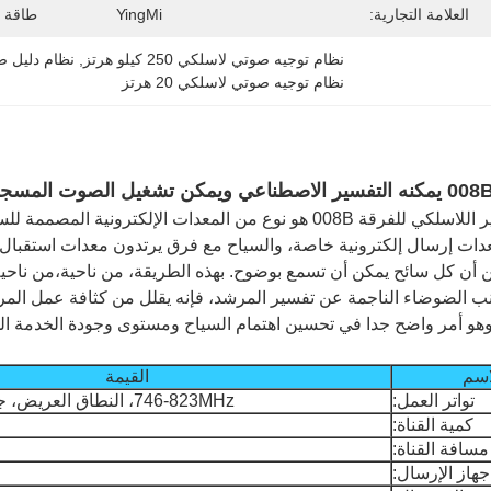
العلامة التجارية:
YingMi
طاقة ك
نظام توجيه صوتي لاسلكي 250 كيلو هرتز
, 
نظام دليل ص
نظام توجيه صوتي لاسلكي 20 هرتز
غيل الصوت المسجل مسبقاً
نظام التفسير اللاسلكي للفرقة 008B هو نوع من المعدات الإلك
ات إرسال إلكترونية خاصة، والسياح مع فرق يرتدون معدات استقبال إ
 أن كل سائح يمكن أن تسمع بوضوح. بهذه الطريقة، من ناحية،من ناحية
جنب الضوضاء الناجمة عن تفسير المرشد، فإنه يقلل من كثافة عمل الم
وهو أمر واضح جدا في تحسين اهتمام السياح ومستوى وجودة الخدمة ال
اسم
القيمة
تواتر العمل:
746-823MHz، النطاق العريض، جودة الصوت أفضل؛
كمية القناة:
مسافة القناة:
جهاز الإرسال: