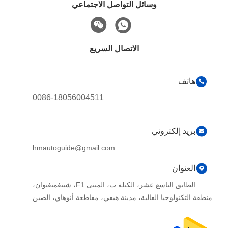
وسائل التواصل الاجتماعي
الاتصال السريع
هاتف
0086-18056004511
بريد إلكتروني
hmautoguide@gmail.com
العنوان
الطابق التاسع عشر، الكتلة ب، المبنى F1، شينغمنغيوان،
منطقة التكنولوجيا العالية، مدينة هيفي، مقاطعة أنوهاي، الصين