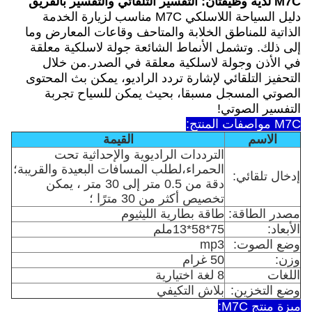
M7C لديه وظيفتان: التفسير التلقائي والتفسير بالفريق
دليل السياحة اللاسلكي M7C مناسب لزيارة الخدمة
الذاتية للمناطق الخلابة والمتاحف وقاعات المعارض وما
إلى ذلك. وتشمل الأنماط الشائعة جولة لاسلكية معلقة
في الأذن وجولة لاسلكية معلقة في الصدر.من خلال
التحفيز التلقائي لإشارة تردد الراديو، يمكن بث المحتوى
الصوتي المسجل مسبقا، بحيث يمكن للسياح تجربة
التفسير الصوتي!
M7C مواصفات المنتج:
الاسم
القيمة
الترددات الراديوية والإحداثية تحت
الحمراء،لطلب المسافات البعيدة والقريبة؛
إدخال تلقائي:
دقة من 0.5 متر إلى 30 متر ، يمكن
تخصيص أكثر من 30 مترًا ؛
مصدر الطاقة:
طاقة بطارية الليثيوم
الأبعاد:
75*58*13ملم
وضع الصوت:
mp3
وزن:
50 غرام
اللغات
8 لغة اختيارية
وضع التخزين:
بلاش التكيفي
ميزة منتج M7C: