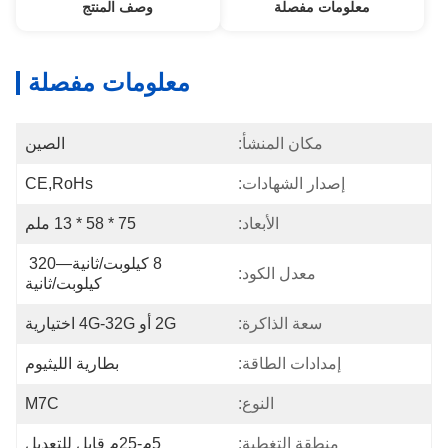
معلومات مفصلة
وصف المنتج
معلومات مفصلة
مكان المنشأ:
الصين
إصدار الشهادات:
CE,RoHs
الأبعاد:
75 * 58 * 13 ملم
8 كيلوبت/ثانية—320 
معدل الكود:
كيلوبت/ثانية
سعة الذاكرة:
2G أو 4G-32G اختيارية
إمدادات الطاقة:
بطارية الليثيوم
النوع:
M7C
منطقة التغطية:
5م-25م قابل للتعديل