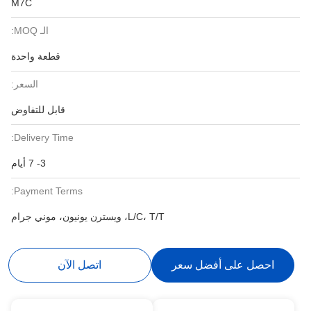
M7C
الـ MOQ:
قطعة واحدة
السعر:
قابل للتفاوض
Delivery Time:
3- 7 أيام
Payment Terms:
L/C، T/T، ويسترن يونيون، موني جرام
احصل على أفضل سعر
اتصل الآن