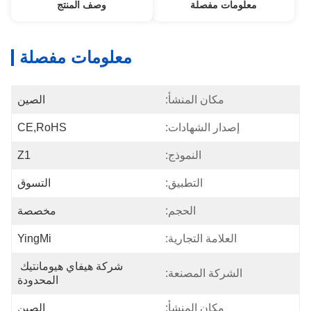
معلومات مفصلة
وصف المنتج
معلومات مفصلة
مكان المنشأ:
الصين
إصدار الشهادات:
CE,RoHS
النموذج:
Z1
التطبيق:
التسوق
الحجم:
مخصصة
العلامة التجارية:
YingMi
شركة هيفاي هيومانتيك 
الشركة المصنعة:
المحدودة
مكان المنشأ:
الصين