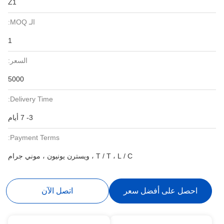
Z1
الـ MOQ:
1
السعر:
5000
Delivery Time:
3- 7 أيام
Payment Terms:
T / T ، L / C ، ويسترن يونيون ، موني جرام
احصل على أفضل سعر
اتصل الآن