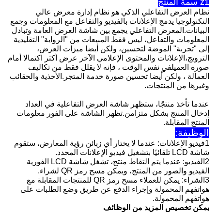
z1 سمة المنتج
نظام العرض التفاعلي الذكي هو نظام إدارة معرض عالي
التكنولوجيا يدمج الإعلانات بالفيديو والتفاعل مع المعلومات وجمع
البيانات.المعرض التفاعلي يجمع بين شاشة العرض العامة وتبادل
المعلومات والتفاعل، ليس فقط المبيعات من "الرواية" التقليدية
إلى "تجربة" الموضة لتحسين، ولكن أيضا ميزات العرض،
الترويج،الإعلانات والمحتوى الإعلامي الآخر عرض أكثر اكتمالا أمام
صورة العميلفي نفس الوقت ، فإنه لا يقلل فقط من تكاليف
العمالة ، ولكن أيضا تحسين صورة خدمة المتجر.الأحذية والحقائب
وغيرها من المنتجات.
عندما تأخذ منتجًا، ستظهر شاشة العرض التفاعلية في العداد
إدخال المنتج بشكل متزامن.تظهر الشاشة على الفور معلومات
المنتج المقابلة.
الوظيفة:
1فيديو الإعلانات: عندما لا يختار أي زبائن رؤية المعارض، ستقوم
شاشة LCD تلقائيًا بتشغيل فيديو الإعلانات المحدد.
2الفيديو: عندما يتم التقاط منتج، تشغل شاشة LCD الفورية
الفيديو والصور من المنتج، ويمكن مسح رمز QR لشراء.
3الشراء: يمكن للعملاء مسح رمز QR للمنتجات المقابلة مع
هواتفهم المحمولة وإجراء الدفع عن طريق وضع الطلبات على
هواتفهم المحمولة.
يمكن تخصيص المزيد من الوظائف