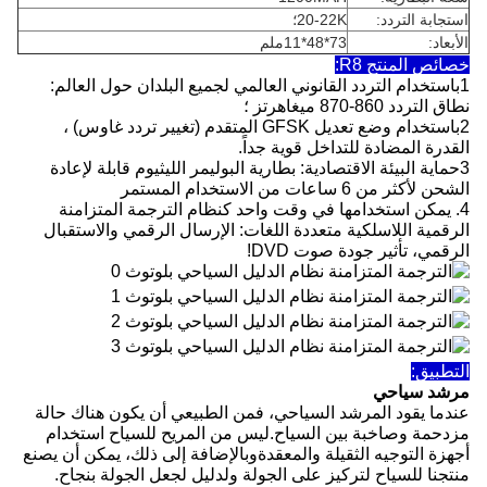
استجابة التردد:
20-22K؛
الأبعاد:
73*48*11ملم
خصائص المنتج R8:
1باستخدام التردد القانوني العالمي لجميع البلدان حول العالم:
نطاق التردد 860-870 ميغاهرتز ؛
2باستخدام وضع تعديل GFSK المتقدم (تغيير تردد غاوس) ،
القدرة المضادة للتداخل قوية جداً.
3حماية البيئة الاقتصادية: بطارية البوليمر الليثيوم قابلة لإعادة
الشحن لأكثر من 6 ساعات من الاستخدام المستمر
4. يمكن استخدامها في وقت واحد كنظام الترجمة المتزامنة
الرقمية اللاسلكية متعددة اللغات: الإرسال الرقمي والاستقبال
الرقمي، تأثير جودة صوت DVD!
التطبيق:
مرشد سياحي
عندما يقود المرشد السياحي، فمن الطبيعي أن يكون هناك حالة
مزدحمة وصاخبة بين السياح.ليس من المريح للسياح استخدام
أجهزة التوجيه الثقيلة والمعقدةوبالإضافة إلى ذلك، يمكن أن يصنع
منتجنا للسياح لتركيز على الجولة ولدليل لجعل الجولة بنجاح.