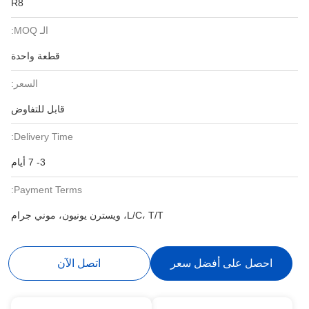
R8
الـ MOQ:
قطعة واحدة
السعر:
قابل للتفاوض
Delivery Time:
3- 7 أيام
Payment Terms:
L/C، T/T، ويسترن يونيون، موني جرام
احصل على أفضل سعر
اتصل الآن