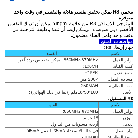
ينجمي R8 يمكن تحقيق تفسير هادئة والتفسير في وقت واحد
متوفرة
المترجم اللاسلكي R8 من علامة Yingmi يمكن أن تدرك التفسير
الأخضر دون ضوضاء ، ويمكن أيضا أن تنفذ وظيفة الترجمة في
وقت واحد.وأمن القناة مضمون.
مواصفات المنتج:
جهاز إرسال R8:
الاسم
القيمة
تواتر العمل:
860MHz-870MHz ؛ يمكن تخصيص تردد آخر
كمية القناة:
100CH؛
وضع تعديل:
GPSK؛
مسافة العمل:
>200 متر
سعة البطارية:
250MAH
الأبعاد:
100*50*18ملم ((بما في ذلك الهوائي) ؛
R8 المستقبل:
الاسم
القيمة
تواتر العمل:
860MHz-870MHz؛
الوزن
18 غرام
تعديل:
أربعة مستويات من التداول
تيار العمل:
في حالة الاستعداد:35mA، العمل:45mA؛
سعة البطارية:
1200MAH