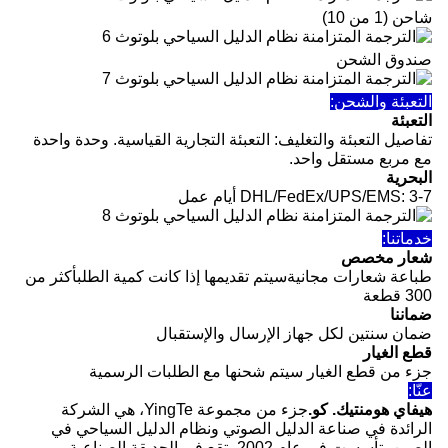
شاحن (1 من 10)
صندوق الشحن
التعبئة والشحن:
التعبئة
تفاصيل التعبئة والتغليف: التعبئة التجارية القياسية. وحدة واحدة
مع مربع مستقل واحد.
البحرية
DHL/FedEx/UPS/EMS: 3-7 أيام عمل
خدماتنا:
شعار مخصص
طباعة شعارات مجانية
سيتم تقديمها إذا كانت كمية الطلب
أكثر من
300 قطعة
ضماننا
ضمان سنتين لكل جهاز الإرسال والإستقبال
قطع الغيار
جزء من قطع الغيار سيتم شحنها مع الطلبات الرسمية
عنّا:
هيفاي هومنتيك. كو.
جزء من مجموعة YingTe، هي الشركة
الرائدة في صناعة الدليل الصوتي ونظام الدليل السياحي في
الصين، تأسست في عام 2002، تقع في الحديقة الصناعية