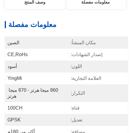
معلومات مفصلة
وصف المنتج
معلومات مفصلة
مكان المنشأ:
الصين
إصدار الشهادات:
CE,RoHs
اللون:
أسود
العلامة التجارية:
YingMi
860 ميجا هرتز - 870 ميجا 
التكرار:
هرتز
قناة:
100CH
تعديل:
GPSK
مسافة:
أكثر من 180م