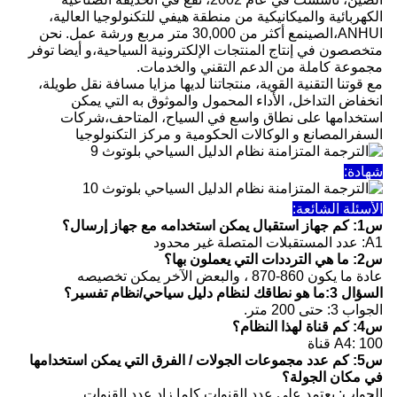
الكهربائية والميكانيكية من منطقة هيفي للتكنولوجيا العالية،
ANHUI،الصينمع أكثر من 30,000 متر مربع ورشة عمل. نحن
متخصصون في إنتاج المنتجات الإلكترونية السياحية،و أيضا توفر
مجموعة كاملة من الدعم التقني والخدمات.
مع قوتنا التقنية القوية، منتجاتنا لديها مزايا مسافة نقل طويلة،
انخفاض التداخل، الأداء المحمول والموثوق به التي يمكن
استخدامها على نطاق واسع في السياح، المتاحف،شركات
السفرالمصانع و الوكالات الحكومية و مركز التكنولوجيا
شهادة:
الأسئلة الشائعة:
س1: كم جهاز استقبال يمكن استخدامه مع جهاز إرسال؟
A1: عدد المستقبلات المتصلة غير محدود
س2: ما هي الترددات التي يعملون بها؟
عادة ما يكون 860-870 ، والبعض الآخر يمكن تخصيصه
السؤال 3:
ما هو نطاقك لنظام دليل سياحي/نظام تفسير؟
الجواب 3: حتى 200 متر.
س4: كم قناة لهذا النظام؟
A4: 100 قناة
س5: كم عدد مجموعات الجولات / الفرق التي يمكن استخدامها
في مكان الجولة؟
الجواب: يعتمد على عدد القنوات كلما زاد عدد القنوات