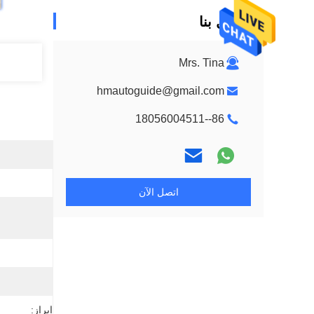
اتصل بنا
Mrs. Tina
hmautoguide@gmail.com
86--18056004511
اتصل الآن
إبراز: