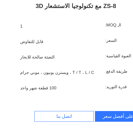
ZS-8 مع تكنولوجيا الاستشعار 3D
الـ MOQ:
1
السعر:
قابل للتفاوض
العبوة القياسية:
التعبئة صالحة للابحار
طريقة الدفع:
T / T ، L / C ، ويسترن يونيون ، موني جرام
قدرة التوريد:
100 قطعة شهر واحد
لى أفضل سعر
اتصل بنا