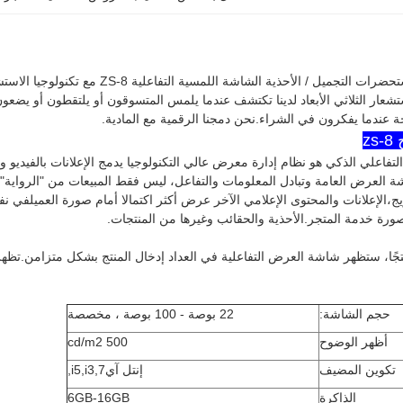
لتجميل / الأحذية الشاشة اللمسية التفاعلية ZS-8 مع تكنولوجيا الاستشعار 3D
ستشعار الثلاثي الأبعاد لدينا تكتشف عندما يلمس المتسوقون أو يلتقطون أو يضعو
 عندما يفكرون في الشراء.نحن دمجنا الرقمية مع المادية.
z
تفاعلي الذكي هو نظام إدارة معرض عالي التكنولوجيا يدمج الإعلانات بالفيديو و
 العرض العامة وتبادل المعلومات والتفاعل، ليس فقط المبيعات من "الرواية" 
ج،الإعلانات والمحتوى الإعلامي الآخر عرض أكثر اكتمالا أمام صورة العميلفي ن
رة خدمة المتجر.الأحذية والحقائب وغيرها من المنتجات.
تجًا، ستظهر شاشة العرض التفاعلية في العداد إدخال المنتج بشكل متزامن.تظهر
حجم الشاشة:
22 بوصة - 100 بوصة ، مخصصة
أظهر الوضوح
500 cd/m2
تكوين المضيف
إنتل آي7
,
i3
,
i5
,
الذاكرة
6GB-16GB