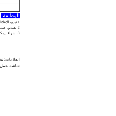
الوظيفة:
1فيديو الإعلانات: عندما لا يختار أي زبائن رؤية المعارض، شاشة LCD سوف تشغل تلقائيًا فيديو الإعلانات المحددة.
2الفيديو: عندما يتم التقاط منتج، تشغل شاشة LCD الفورية الفيديو والصور من المنتج، ويمكن مسح رمز QR لشراء.
3الشراء: يمكن للعملاء مسح رمز QR للمنتجات المقابلة مع هواتفهم المحمولة وإجراء الدفع عن طريق وضع الطلبات على هواتفهم المحمولة.
العلامات:
نظ
شاشة تعمل ب