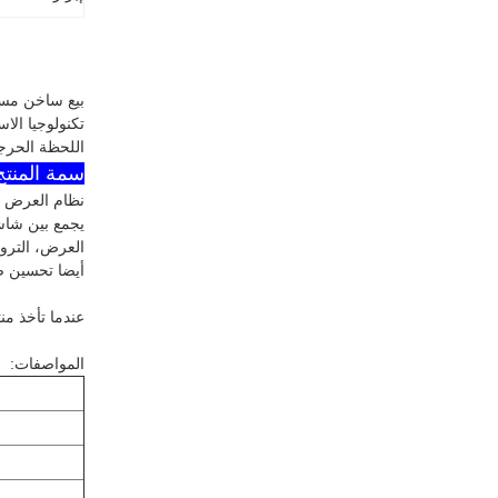
بيع ساخن مستحضرات ا
تكنولوجيا الا
اللحظة الحرجة
سمة المنتج s-8
نظام العرض ال
يجمع بين شاشة
العرض، التروي
أيضا تحسين صو
عندما تأخذ من
المواصفات: