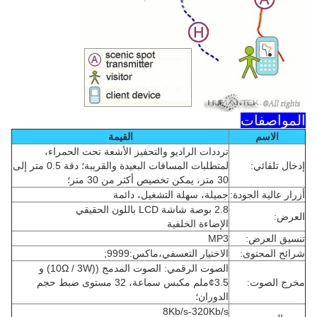
المواصفات
الاسم
القيمة
ترددات الراديو والتحفيز الأشعة تحت الحمراء،
إدخال تلقائي:
لمتطلبات المسافات البعيدة والقريبة؛ دقة 0.5 متر إلى
30 متر، يمكن تخصيص أكثر من 30 متر؛
أزرار عالية الجودة:
جميلة، سهلة التشغيل، دائمة
2.8 بوصة شاشة LCD باللون الحقيقي
العرض:
الإضاءة الخلفية
تنسيق العرض:
MP3
شرائح المحتوى:
الاختيار التعسفي،ماكس:9999;
الصوت الرقمي: الصوت المدمج ((10Ω / 3W) و
مخرج الصوت:
¢3.5ملم مكبس سماعة، 32 مستوى ضبط حجم
الدوران؛
8Kb/s-320Kb/s