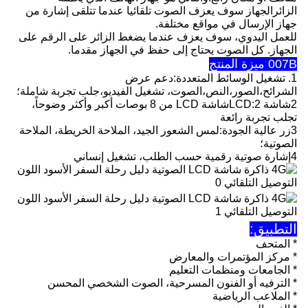
الزائرالجهاز سوف يعزف الصوت تلقائيا عندما تتلقى إشارة من
جهاز الإرسال في مواقع مختلفة.
للعمل اليدوي، سوف يعزف عندما يضغط الزائر على الرقم على
الجهاز. كل الصوت يحتاج إلى حفظ في الجهاز مقدما.
007B ميزة المنتج
1. تشغيل الوسائط المتعددة:دعم عرض
الشرائح،الصور،النص،الصوت، تشغيل الفيديو،جلب تجربة شاملة؛
2شاشة LCD:2شاشة LCD من 8 بوصات أكبر وأكثر وضوحاً،
تجلب تجربة رائعة
3زر عالية الجودة:لمس الشعور الجيد، الملاحة الخريطة، الملاحة
الصوتية؛
4إشارة صوتية رقمية حسب الطلب، تشغيل إنساني
التطبيق:
* المتحف
* مركز المؤتمرات والمعارض
* الجامعات ومنظمات التعليم
* الترفيه أو الفنون المسرحية، الصوت الشخصي المحسن
* الملاعب الرياضية