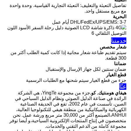
تفاصيل التعبئة والتغليف: التعبئة التجارية القياسية. وحدة واحدة
مع مربع مستقل واحد.
البحرية
DHL/FedEx/UPS/EMS: 3-7 أيام عمل
خدمتنا
شعار مخصص
سيتم تقديم طباعة شعار مجانية إذا كانت كمية الطلب أكثر من
300 قطعة.
ضماننا
ضمان سنتين لكل جهاز الإرسال والإستقبال
قطع الغيار
جزء من قطع الغيار سيتم شحنها مع الطلبات الرسمية
عنّا
هيفاي هومنتيك. كو.
جزء من مجموعة YingTe، هي الشركة
الرائدة في صناعة الدليل الصوتي ونظام الدليل السياحي في
الصين، تأسست في عام 2002، تقع في الحديقة الصناعية
الكهربائية والميكانيكية من منطقة هيفي للتكنولوجيا العالية،
ANHUI،الصينمع أكثر من 30,000 متر مربع ورشة عمل. نحن
متخصصون في إنتاج المنتجات الإلكترونية السياحية،و أيضا توفر
مجموعة كاملة من الدعم التقني والخدمات.