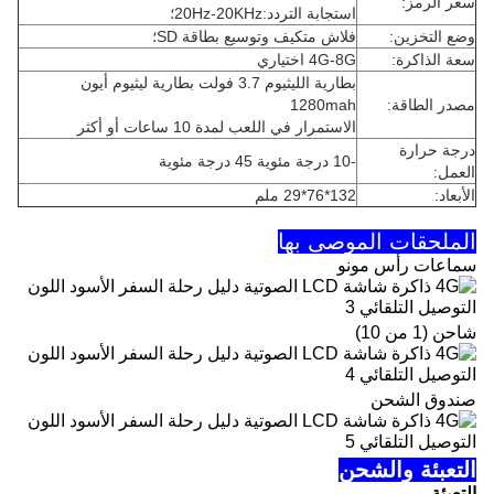
سعر الرمز:
استجابة التردد:20Hz-20KHz؛
وضع التخزين:
فلاش متكيف وتوسيع بطاقة SD؛
سعة الذاكرة:
4G-8G اختياري
بطارية الليثيوم 3.7 فولت بطارية ليثيوم أيون
مصدر الطاقة:
1280mah
الاستمرار في اللعب لمدة 10 ساعات أو أكثر
درجة حرارة
-10 درجة مئوية 45 درجة مئوية
العمل:
الأبعاد:
132*76*29 ملم
الملحقات الموصى بها
سماعات رأس مونو
شاحن (1 من 10)
صندوق الشحن
التعبئة والشحن
التعبئة