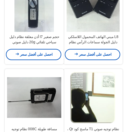
L8 ميني الهاتف المحمول اللاسلكي
حجم صغير I7 أذن معلقة نظام دليل
دليل الجولة سماعات الرأس نظام
سياحي تلقائي 20g دليل صوتي
موصل دليل الجولة مع بطارية AAA
للمتاحف
احصل على أفضل سعر
احصل على أفضل سعر
نظام توجيه صوتي T1 ماسح كود Qr ،
مسافة طويلة 008C نظام توجيه