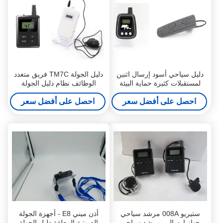
دليل سياحي أسود إرسال اثنين
دليل الجولة TM7C فريق متعدد
لمستقبلات كثيرة حماية البيئة
الوظائف نظام دليل الجولة
اللاسلكي نظام سماعات الرأس
احصل على أفضل سعر
بطارية الليثيوم
احصل على أفضل سعر
ستيريو 008A مرشد سياحي
أذن ميني E8 - أجهزة الجولة
جهاز إرسال ، مرشد سياحي
الصوتية المعلقة دليل الجولة