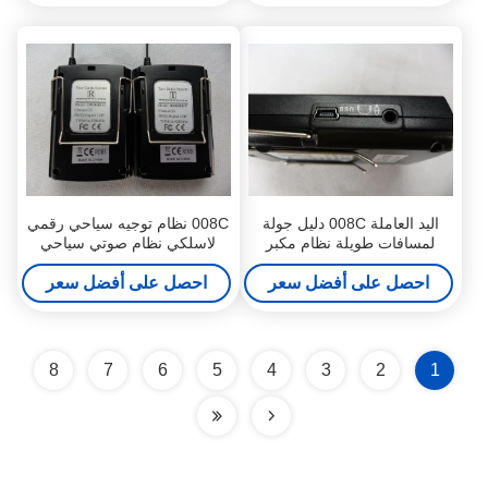
اليد العاملة 008C دليل جولة
008C نظام توجيه سياحي رقمي
لمسافات طويلة نظام مكبر
لاسلكي نظام صوتي سياحي
الصوت المرسل والمستقبل
أسود
احصل على أفضل سعر
احصل على أفضل سعر
8
7
6
5
4
3
2
1