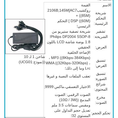
الاسم
القيمة
روكشيب2106B,145M[AC7
شريحة
((85M) +
التحكم
DSP ((60M) ] التحكم
الرئيسية:
الرئيسي؛
تشفير
شريحة تصفية ستيريو من
الشريحة:
Philips DP2004 SSOP-8؛
1.8 بوصة شاشة LCD باللون
العرض:
الحقيقي
الإضاءة الخلفية
شاحن 1 لـ 10
MP3 ((8Kbps-384Kbps) ،
تنسيق
((نموذج:UCG01)
WMA ((32Kbps-320Kbps) ،
العرض:
Lrc وما إلى ذلك؛
تنسيق
تعقب الملفات النصية و غيرها
الصورة:
شرائح
الاختيار التعسفي،ماكس:9999;
المحتوى:
الصوت الرقمي: الصوت
مخرج
المدمج ((10Ω / 3W)
الصوت:
ومقبس سماعات 3.5 ملم
تعديل حجم التداول على
تحكم الحجم:
المستوى 32؛