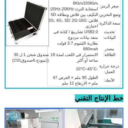
8Kb/s320Kb/s
سعر الرمز:
استجابة التردد:20Hz-20KHz؛
وضع التخزين:
التكيف بين فلاش وبطاقة SD
فلاش: 2G، 4G، SD: 2G-16G
سعة الذاكرة:
اختياري.
تحديث
USB2.0 تشارينغ / كتابة في
البيانات:
منفذ بيانات مزدوج.
بطارية الليثيوم 3.7 فولت
مصدر
880mah
الطاقة:
الاستمرار في اللعب لمدة 18
صندوق شحن 1 ل 30
ساعة أو أكثر
((نموذج:6صندوقC01)
درجة حرارة
-10°C~45°C
العمل:
الطول 90 ملم × العرض 47
الأبعاد:
ملم × الارتفاع 12 ملم
خط الإنتاج التقني