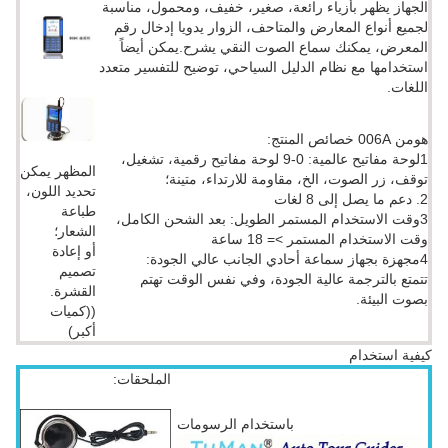
الجهاز يظهر بأزياء رائعة، صغير، خفيف، ومحمول، مناسبة
لجميع أنواع المعارض والمتاحف، الزوار يدويا إدخال رقم
المعرض، يمكنك سماع الصوت النقي يشرح.يمكن أيضاً
استخدامها مع نظام الدليل السياحي، توضيح للتفسير متعدد
اللغات.
هومن 006A خصائص المنتج:
1لوحة مفاتيح عالمية: 0-9 لوحة مفاتيح رقمية، تشغيل،
المظهر يمكن
توقف، زر الصوت، الخ، مقاومة للارتداء، متينة؛
تحديد اللون،
2. دعم ما يصل إلى 8 لغات
طباعة
3وقت الاستخدام المستمر الطويل: بعد الشحن الكامل،
الشعار؛
وقت الاستخدام المستمر >= 18 ساعة
أو إعادة
4مجهزة بجهاز سماعة أحادي الجانب عالي الجودة:
تصميم
تتمتع بالترجمة عالية الجودة، وفي نفس الوقت تهتم
القشرة.
بصوت البيئة.
((كميات
أكبر)
كيفية استخدام
الملحقات:
باستخدام الرسومات