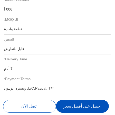
006 أ
الـ MOQ:
قطعة واحدة
السعر:
قابل للتفاوض
Delivery Time:
7 أيام
Payment Terms:
L/C،Paypal، T/T، ويسترن يونيون
احصل على أفضل سعر
اتصل الآن