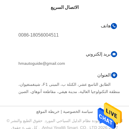
الاتصال السريع
هاتف
0086-18056004511
بريد إلكتروني
hmautoguide@gmail.com
العنوان
الطابق التاسع عشر، الكتلة ب، المبنى F1، شينغمنغيوان،
منطقة التكنولوجيا العالية، مدينة هيفي، مقاطعة أنوهاي، الصين
سياسة الخصوصية
|
خريطة الموقع
الصين جيدة الجودة نظام الدليل السياحي المورد. حقوق الطبع والنشر ©
2017-2026 Anhui YingMi Smart. CO., LTD. . كل شيء حقوق