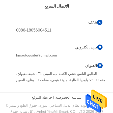
الاتصال السريع
هاتف
0086-18056004511
بريد إلكتروني
hmautoguide@gmail.com
العنوان
الطابق التاسع عشر، الكتلة ب، المبنى F1، شينغمنغيوان،
منطقة التكنولوجيا العالية، مدينة هيفي، مقاطعة أنوهاي، الصين
سياسة الخصوصية
|
خريطة الموقع
الصين جيدة الجودة نظام الدليل السياحي المورد. حقوق الطبع والنشر ©
2017-2026 Anhui YingMi Smart. CO., LTD. . كل شيء حقوق