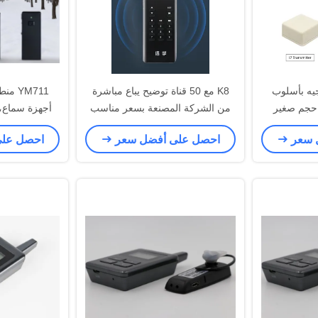
جيه بأسلوب
K8 مع 50 قناة توضيح يباع مباشرة
YM711
ة Bluetooth ، حجم صغير
من الشركة المصنعة بسعر مناسب
أجهزة سماع، 
دام
جدا
قبل الش
 سعر
احصل على أفضل سعر
احصل عل