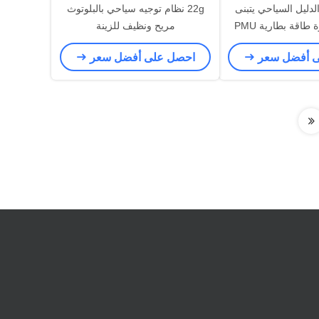
ام GPSK الدليل السياحي يتبنى
22g نظام توجيه سياحي بالبلوتوث
 طاقة بطارية PMU
مريح ونظيف للزينة
ى أفضل سعر
احصل على أفضل سعر