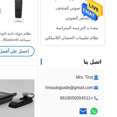
نظام دليل صوتي للمتحف
دليل السفر الصوتي
معدات الترجمة المتزامنة
نظام جولة ذاتية التو
نظام تعليمات الحصان اللاسلكي
سماع
ومريح للاستخ
عرض تفاعلي
احصل على أفضل
نظام البايجر للمستشفى
اتصل بنا
Mrs. Tina
hmautoguide@gmail.com
+8618056004511