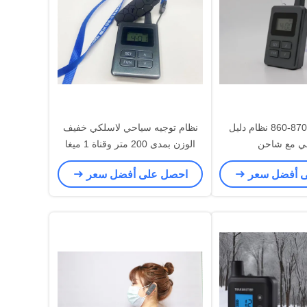
860-870MHz 1MHz نظام دليل
نظام توجيه سياحي لاسلكي خفيف
ي مع شاحن
الوزن بمدى 200 متر وقناة 1 ميغا
هرتز
ى أفضل سعر
احصل على أفضل سعر