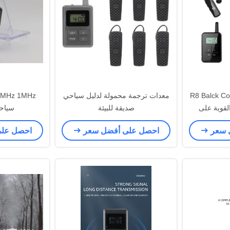
R8 Balck Co
معدات ترجمة محمولة لدليل سياحي
قدرة القوية على
صديقة للبيئة
سياح
اخل
 سعر
احصل على أفضل سعر
احصل عل